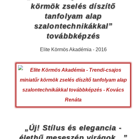
körmök zselés díszítő
tanfolyam alap
szalontechnikákkal”
továbbképzés
Elite Körmös Akadémia - 2016
„Új! Stílus és elegancia -
élethű meseszép virágok...”